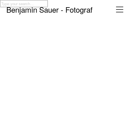
Benjamin Sauer - Fotograf
AUSSTELLUNGEN:
2. PLATZ,
KUNSTWETTBEWERB
2023 DES WILLI
MÜNZENBERG FORUM,
BERLIN (SERIE
AMTSZEICHEN)
ABSCHLUSSAUSSTELLU